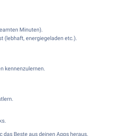
.
treamten Minuten).
st (lebhaft, energiegeladen etc.).
en kennenzulernen.
tlern.
ks.
c das Beste aus deinen Apps heraus.