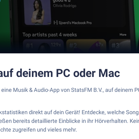
 auf deinem PC oder Mac
y, eine Musik & Audio-App von StatsFM B.V., auf deinem 
ikstatistiken direkt auf dein Gerät! Entdecke, welche So
eßen bereits detaillierte Einblicke in ihr Hörverhalten. 
chte zugreifen und vieles mehr.