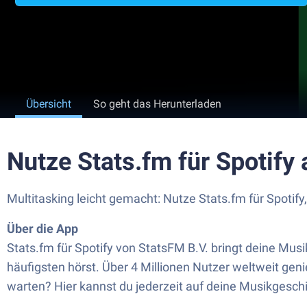
Übersicht
So geht das Herunterladen
Nutze Stats.fm für Spotify
Multitasking leicht gemacht: Nutze Stats.fm für Spotif
Über die App
Stats.fm für Spotify von StatsFM B.V. bringt deine Mus
häufigsten hörst. Über 4 Millionen Nutzer weltweit geni
warten? Hier kannst du jederzeit auf deine Musikgeschi