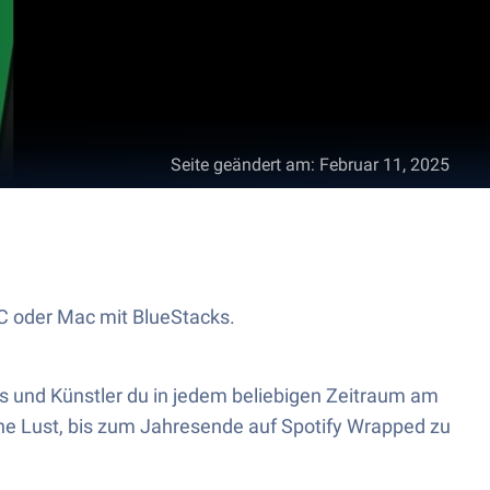
Seite geändert am
:
Februar 11, 2025
PC oder Mac mit BlueStacks.
ngs und Künstler du in jedem beliebigen Zeitraum am
Keine Lust, bis zum Jahresende auf Spotify Wrapped zu