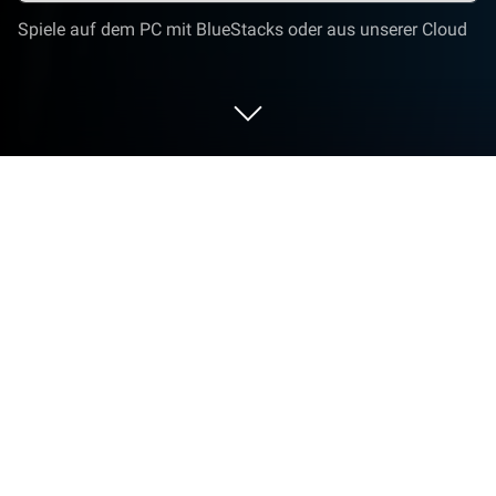
Spiele auf dem PC mit BlueStacks oder aus unserer Cloud
Nutze Bilder Bearbeiten - Lumii auf
deinem PC oder Mac
Warum beschränkst du dich noch auf deinen
winzigen Handybildschirm? Nutze Bilder Bearbeiten
– Lumii von InShot Video Editor viel besser, nämlich
auf deinem PC oder Mac – mit BlueStacks, dem
weltweit führenden Android-Emulator.