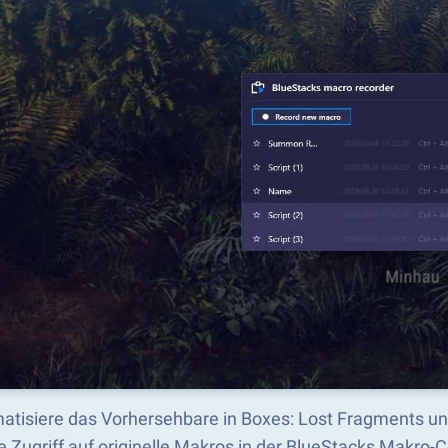
atisiere das Vorhersehbare in Boxes: Lost Fragments un
e Zugriff auf originelle Makros in der BlueStacks Makro