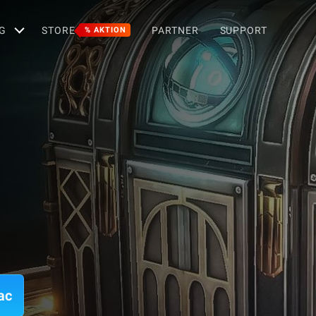
G
STORE
PARTNER
SUPPORT
% AKTION
ac