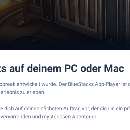
ts auf deinem PC oder Mac
pbreak entwickelt wurde. Der BlueStacks App-Player ist d
erlebnis zu erleben.
 dich auf deinen nächsten Auftrag vor, der dich in ein p
em verwirrenden und mysteriösen Abenteuer.