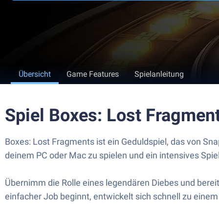
Übersicht
Game Features
Spielanleitung
Spiel Boxes: Lost Fragmen
Boxes: Lost Fragments ist ein Geduldspiel, das von Sna
deinem PC oder Mac zu spielen und ein intensives Spiel
Übernimm die Rolle eines legendären Diebes und bereite
einfacher Job beginnt, entwickelt sich schnell zu ein