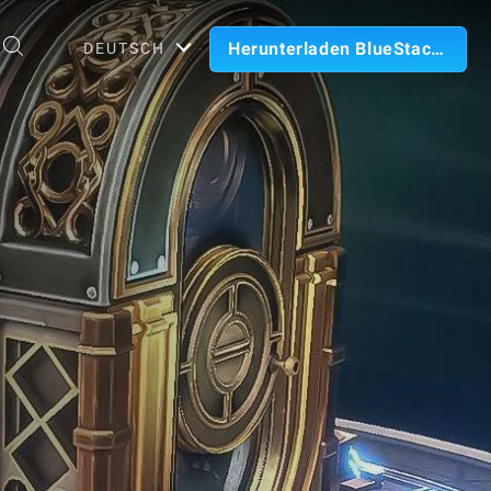
Herunterladen BlueStacks
DEUTSCH