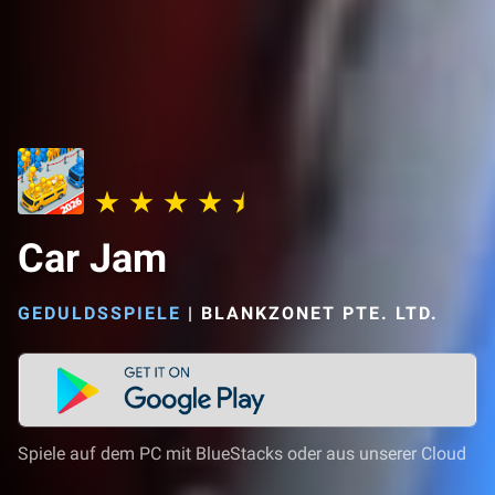
Car Jam
GEDULDSSPIELE
|
BLANKZONET PTE. LTD.
Spiele auf dem PC mit BlueStacks oder aus unserer Cloud