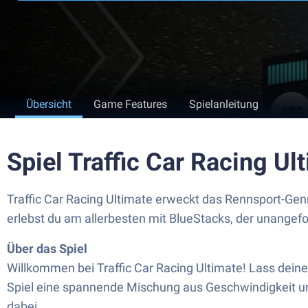
Übersicht
Game Features
Spielanleitung
Spiel Traffic Car Racing U
Traffic Car Racing Ultimate erweckt das Rennsport-Ge
erlebst du am allerbesten mit BlueStacks, der unangef
Über das Spiel
Willkommen bei Traffic Car Racing Ultimate! Lass dein
Spiel eine spannende Mischung aus Geschwindigkeit und 
dabei.