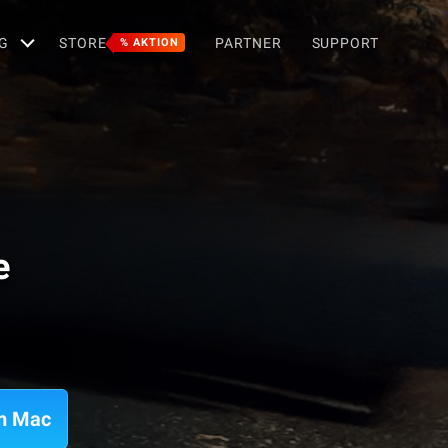
G
STORE
PARTNER
SUPPORT
% AKTION
e
em Mac