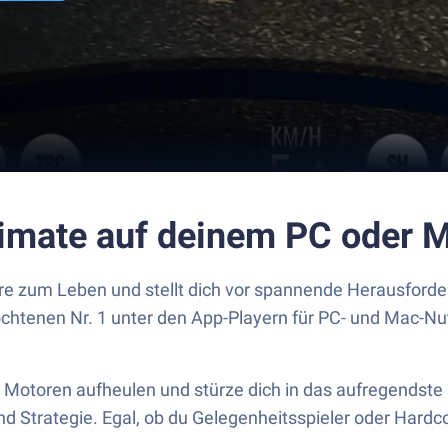
ltimate auf deinem PC oder 
nre zum Leben und stellt dich vor spannende Herausfor
ochtenen Nr. 1 unter den App-Playern für PC- und Mac-Nu
e Motoren aufheulen und stürze dich in das aufregendste
Strategie. Egal, ob du Gelegenheitsspieler oder Hardcore