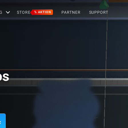
G
STORE
PARTNER
SUPPORT
% AKTION
os
c