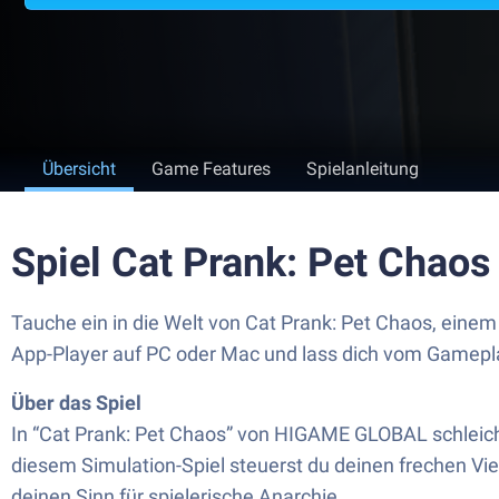
Übersicht
Game Features
Spielanleitung
Spiel Cat Prank: Pet Chao
Tauche ein in die Welt von Cat Prank: Pet Chaos, ein
App-Player auf PC oder Mac und lass dich vom Gamepl
Über das Spiel
In “Cat Prank: Pet Chaos” von HIGAME GLOBAL schleiche
diesem Simulation-Spiel steuerst du deinen frechen Vie
deinen Sinn für spielerische Anarchie.