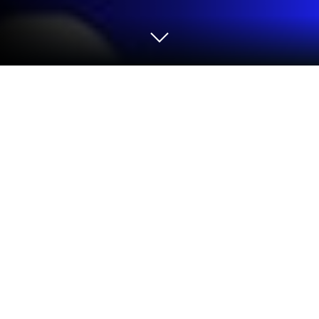
Spiel Pawline Builder auf deinem PC
oder Mac
Von den Innovatoren und Machern von Mohamed
Ghaly kommt Pawline Builder, eine weitere
unterhaltsame Ergänzung zur Welt der Strategie-
Spiele. Lass deinen winzigen Handybildschirm
hinter dir und spiel es größer und besser auf deinem
PC oder Mac. Ein immersives Erlebnis erwartet dich.
Über das Spiel