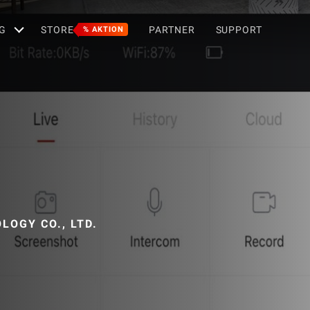
G
STORE
PARTNER
SUPPORT
% AKTION
LOGY CO., LTD.