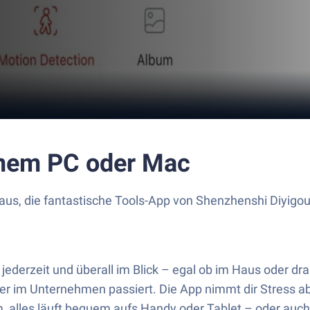
nem PC oder Mac
us, die fantastische Tools-App von Shenzhenshi Diyigo
erzeit und überall im Blick – egal ob im Haus oder dr
der im Unternehmen passiert. Die App nimmt dir Stress 
, alles läuft bequem aufs Handy oder Tablet – oder auc