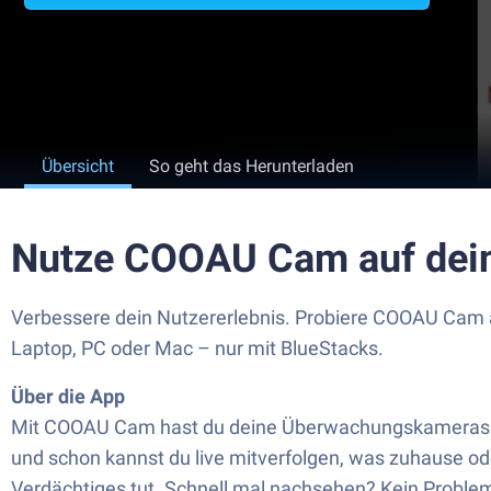
Übersicht
So geht das Herunterladen
Nutze COOAU Cam auf dei
Verbessere dein Nutzererlebnis. Probiere COOAU Cam a
Laptop, PC oder Mac – nur mit BlueStacks.
Über die App
Mit COOAU Cam hast du deine Überwachungskameras jed
und schon kannst du live mitverfolgen, was zuhause o
Verdächtiges tut. Schnell mal nachsehen? Kein Problem