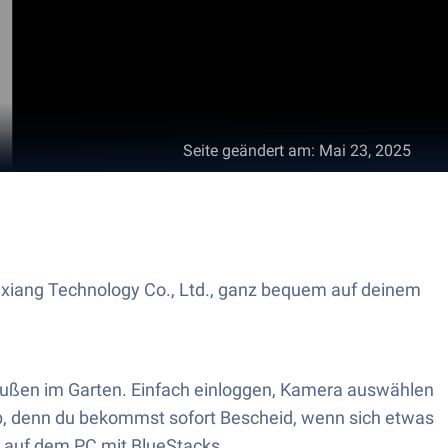
Seite geändert am
:
Mai 23, 2025
uxiang Technology Co., Ltd., ganz bequem auf deinem
außen im Garten. Einfach einloggen, Kamera auswählen
ab, denn du bekommst sofort Bescheid, wenn sich etwas
h auf dem PC mit BlueStacks.