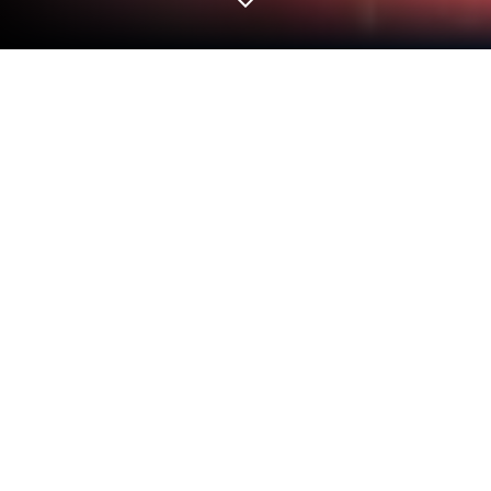
Nutze Photo and Music Video Maker
auf deinem PC oder Mac
Lass dich nicht länger von den Schwächen deines
Handys ausbremsen. Verwende Photo and Music
Video Maker, eine Videoplayer & Editors-App
entwickelt von HLSASIA, auf deinem PC oder Mac
mit BlueStacks und heb dein Nutzererlebnis auf eine
ganz neue Stufe.
Über die App
Photo and Music Video Maker von HLSASIA macht
aus deinen Fotos fesselnde Video-Diashows.