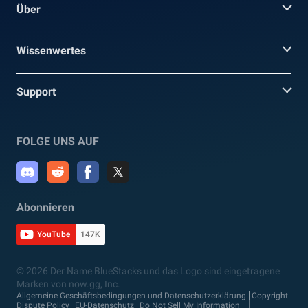
Über
Wissenwertes
Support
FOLGE UNS AUF
Abonnieren
YouTube
147K
© 2026 Der Name BlueStacks und das Logo sind eingetragene
Marken von now.gg, Inc.
Allgemeine Geschäftsbedingungen und Datenschutzerklärung
Copyright
Dispute Policy
EU-Datenschutz
Do Not Sell My Information