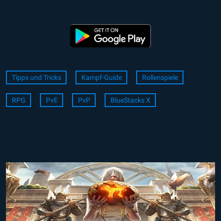
Tipps und Tricks
Kampf-Guide
Rollenspiele
RPG
PvE
PvP
BlueStacks X