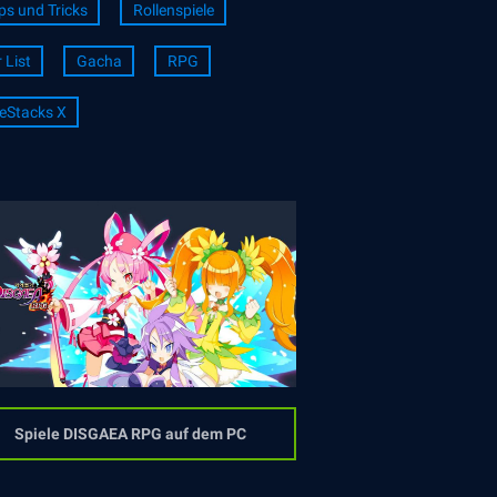
ps und Tricks
Rollenspiele
r List
Gacha
RPG
eStacks X
Spiele DISGAEA RPG auf dem PC