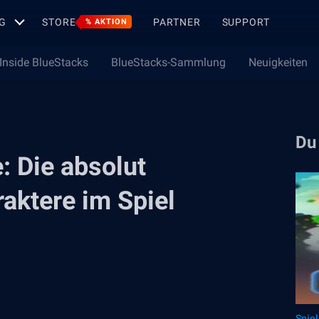
G
STORE
PARTNER
SUPPORT
% AKTION
Inside BlueStacks
BlueStacks-Sammlung
Neuigkeiten
Du
 Die absolut
aktere im Spiel
Spie