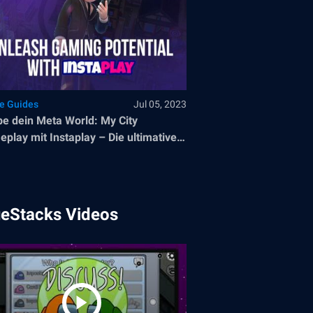
le Guides
Jul 05, 2023
be dein Meta World: My City
play mit Instaplay – Die ultimative
d-Gaming-Lösung für BlueStacks-
er
ueStacks Videos