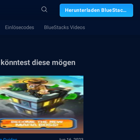
Herunterladen BlueStacks
Einlösecodes
BlueStacks Videos
 könntest diese mögen
le Guides
Jun 16, 2023