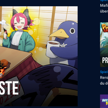
Mafi
über
eine
Vorh
Spie
Rero
du d
begi