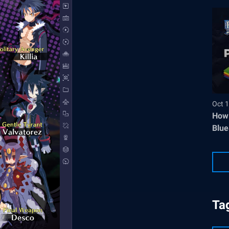
Oct 1
How 
Blue
Ta