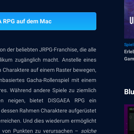
A RPG auf dem Mac
Spie
n der beliebten JRPG-Franchise, die alle
Erle
Game
ikum zugänglich macht. Anstelle eines
Clou
ch Charaktere auf einem Raster bewegen,
Nutz
nbasiertes Gacha-Rollenspiel mit einem
es. Während andere Spiele zu ziemlich
Bl
men neigen, bietet DISGAEA RPG ein
in dessen Rahmen Charaktere aufgerüstet
rreichen. Und dies wiederum ermöglicht
en von Punkten zu verursachen –
solche