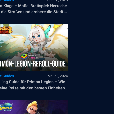
a Kings – Mafia-Brettspiel: Herrsche
 die Straßen und erobere die Stadt in
r würfelbetriebenen Schlacht um die
errschaft der Mafia!
le Guides
Mai 22, 2024
lling Guide für Primon Legion – Wie
eine Reise mit den besten Einheiten
nnst