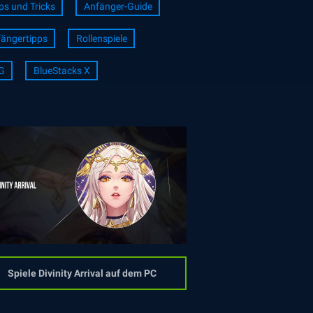
ps und Tricks
Anfänger-Guide
ängertipps
Rollenspiele
G
BlueStacks X
Spiele Divinity Arrival auf dem PC