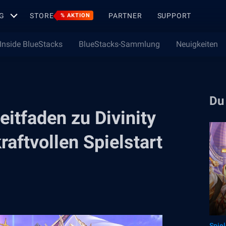
G
STORE
PARTNER
SUPPORT
% AKTION
Inside BlueStacks
BlueStacks-Sammlung
Neuigkeiten
Du
itfaden zu Divinity
raftvollen Spielstart
Spie