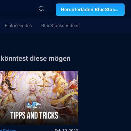
Herunterladen BlueStacks
Einlösecodes
BlueStacks Videos
 könntest diese mögen
le Guides
Feb 10, 2023