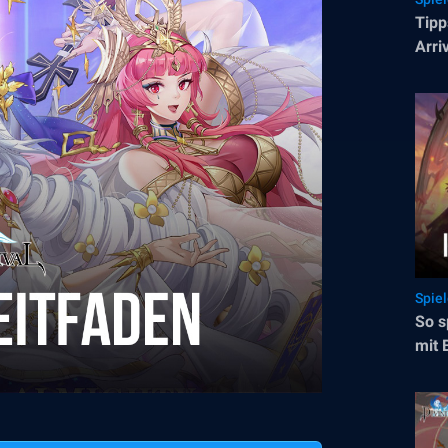
Tipp
Arri
Spie
So s
mit 