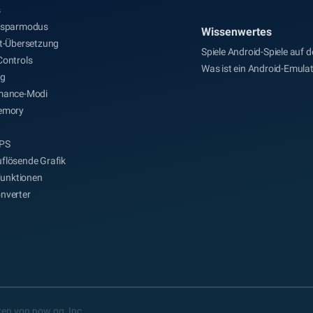
s
esparmodus
Wissenwertes
it-Übersetzung
Spiele Android-Spiele auf 
Controls
Was ist ein Android-Emula
ng
mance-Modi
emory
PS
flösende Grafik
-Funktionen
nverter
en von now.gg, Inc.