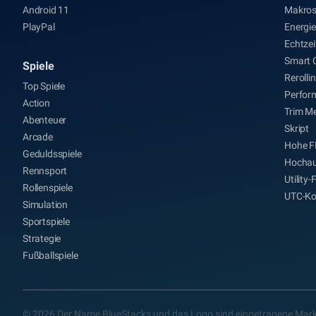
Android 11
Makro
PlayPal
Energi
Echtze
Smart 
Spiele
Rerolli
Top Spiele
Perfor
Action
Trim M
Abenteuer
Skript
Arcade
Hohe F
Geduldsspiele
Hochau
Rennsport
Utility
Rollenspiele
UTC-Ko
Simulation
Sportspiele
Strategie
Fußballspiele
© 2026 Der Name BlueStacks und das Logo sind eingetragene Mark