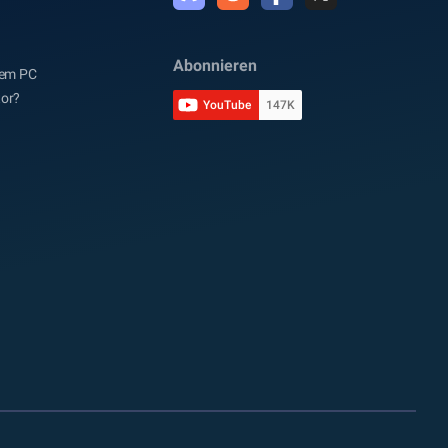
Abonnieren
dem PC
tor?
YouTube
147K