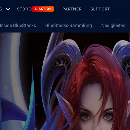
G
STORE
PARTNER
SUPPORT
% AKTION
Inside BlueStacks
BlueStacks-Sammlung
Neuigkeiten