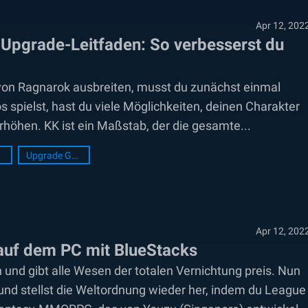
Apr 12, 202
Upgrade-Leitfaden: So verbesserst du
 von Ragnarok ausbreiten, musst du zunächst einmal
spielst, hast du viele Möglichkeiten, deinen Charakter
höhen. KK ist ein Maßstab, der die gesamte...
Upgrade Guide
Apr 12, 202
 auf dem PC mit BlueStacks
 und gibt alle Wesen der totalen Vernichtung preis. Nun
und stellst die Weltordnung wieder her, indem du League