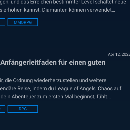
gen, und das Erreichen bestimmter Level schaltet neue
ters erhöhen kannst. Diamanten können verwendet
MMORPG
Apr 12, 202
Anfängerleitfaden für einen guten
dir, die Ordnung wiederherzustellen und weitere
legendäre Reise, indem du League of Angels: Chaos auf
ein Abenteuer zum ersten Mal beginnst, fühlt...
e
RPG