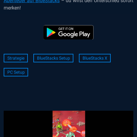
Abenteuer auf BlueStacks
– du wirst den Unterschied sofort
merken!
Strategie
BlueStacks Setup
BlueStacks X
PC Setup