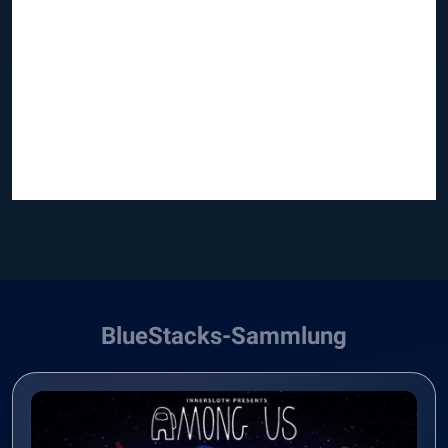
BlueStacks-Sammlung