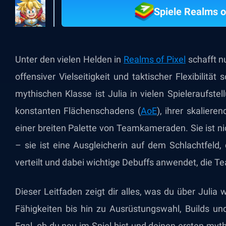
Spiele Realms o
Unter den vielen Helden in
Realms of Pixel
schafft n
offensiver Vielseitigkeit und taktischer Flexibilität
mythischen Klasse ist Julia in vielen Spieleraufstel
konstanten Flächenschadens (
AoE
), ihrer skalier
einer breiten Palette von Teamkameraden. Sie ist ni
– sie ist eine Ausgleicherin auf dem Schlachtfeld
verteilt und dabei wichtige Debuffs anwendet, die
Dieser Leitfaden zeigt dir alles, was du über Julia
Fähigkeiten bis hin zu Ausrüstungswahl, Builds 
Egal, ob du neu im Spiel bist und deinen ersten my