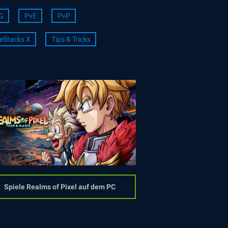
G
PvE
PvP
eStacks X
Tips & Tricks
Spiele Realms of Pixel auf dem PC