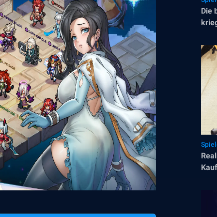
Die 
krie
Spie
Real
Kauf