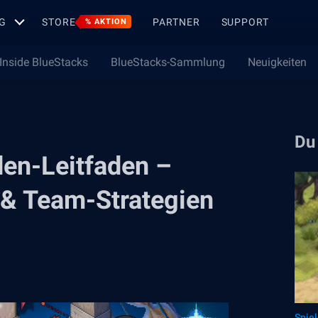
G
STORE
PARTNER
SUPPORT
% AKTION
Inside BlueStacks
BlueStacks-Sammlung
Neuigkeiten
Du
den-Leitfaden –
s & Team-Strategien
Spie