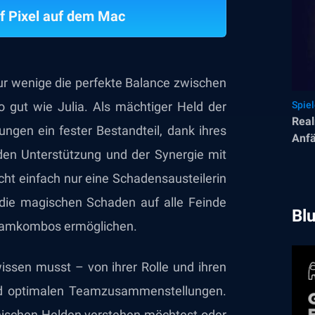
f Pixel auf dem Mac
ur wenige die perfekte Balance zwischen
 so gut wie Julia. Als mächtiger Held der
Spie
Real
lungen ein fester Bestandteil, dank ihres
Anfä
enden Unterstützung und der Synergie mit
cht einfach nur eine Schadensausteilerin
, die magischen Schaden auf alle Feinde
Bl
 Teamkombos ermöglichen.
 wissen musst – von ihrer Rolle und ihren
und optimalen Teamzusammenstellungen.
thischen Helden verstehen möchtest oder