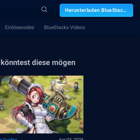
Herunterladen BlueStacks
Einlösecodes
BlueStacks Videos
 könntest diese mögen
le Guides
Apr 03, 2025