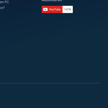
dem PC
tor?
YouTube
147K