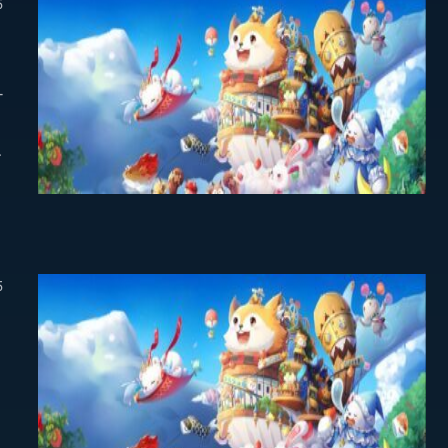
5
-
5