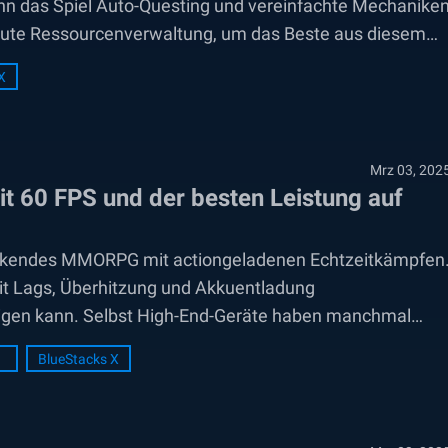
nn das Spiel Auto-Questing und vereinfachte Mechanike
 gute Ressourcenverwaltung, um das Beste aus diesem
entliche Tipps, damit...
X
Mrz 03, 202
it 60 FPS und der besten Leistung auf
ndruckendes MMORPG mit actiongeladenen Echtzeitkämpfen
it Lags, Überhitzung und Akkuentladung
tigen kann. Selbst High-End-Geräte haben manchmal
üssige Leistung aufrechtzuerhalten. Mit BlueStacks
BlueStacks X