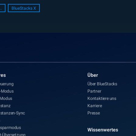
acks Setup
BlueStacks X
res
Über
euerung
Über BlueStacks
s-Modus
Partner
Modus
Kontaktiere uns
nstanz
Karriere
nstanzen-Sync
Presse
s
esparmodus
Wissenwertes
it-Übersetzung