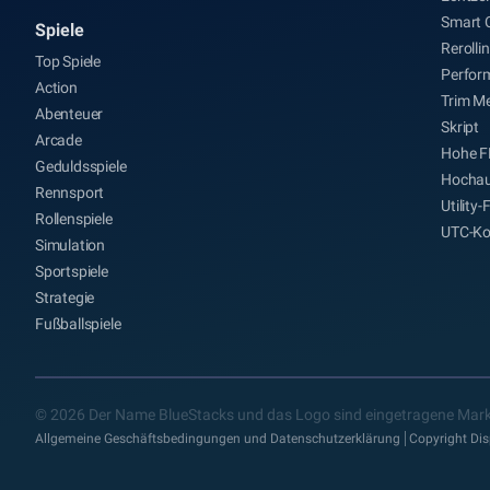
Smart 
Spiele
Rerolli
Top Spiele
Perfor
Action
Trim M
Abenteuer
Skript
Arcade
Hohe F
Geduldsspiele
Hochau
Rennsport
Utility
Rollenspiele
UTC-Ko
Simulation
Sportspiele
Strategie
Fußballspiele
© 2026 Der Name BlueStacks und das Logo sind eingetragene Mark
Allgemeine Geschäftsbedingungen und Datenschutzerklärung
Copyright Dis