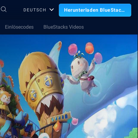
Herunterladen BlueStacks
DEUTSCH
Einlösecodes
BlueStacks Videos