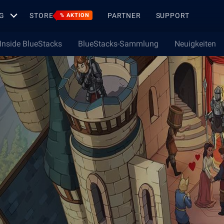
G
STORE
PARTNER
SUPPORT
% AKTION
Inside BlueStacks
BlueStacks-Sammlung
Neuigkeiten