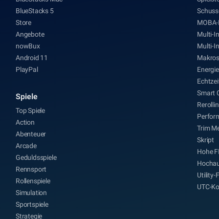
BlueStacks 5
Schus
Store
MOBA-
Angebote
Multi-I
nowBux
Multi-I
Android 11
Makro
PlayPal
Energi
Echtze
Smart 
Spiele
Rerolli
Top Spiele
Perfor
Action
Trim M
Abenteuer
Skript
Arcade
Hohe F
Geduldsspiele
Hochau
Rennsport
Utility
Rollenspiele
UTC-Ko
Simulation
Sportspiele
Strategie