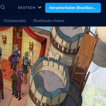
Herunterladen BlueStacks
DEUTSCH
Einlösecodes
BlueStacks Videos