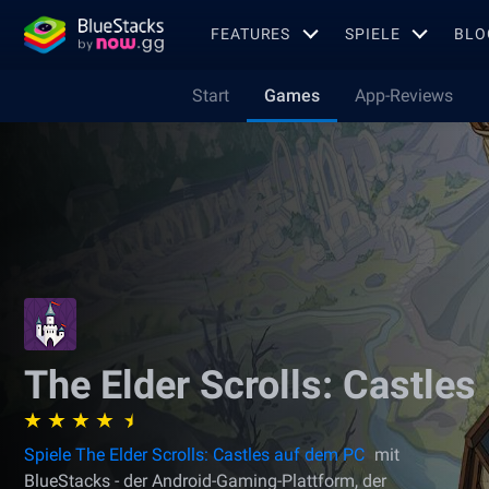
FEATURES
SPIELE
BLO
Start
Games
App-Reviews
The Elder Scrolls: Castles
Spiele The Elder Scrolls: Castles auf dem PC
mit
BlueStacks - der Android-Gaming-Plattform, der