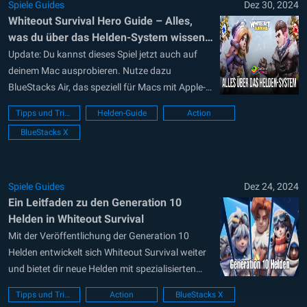
weißt, wie du anfangen...
Spiele Guides
Dez 30, 2024
Whiteout Survival Hero Guide – Alles,
was du über das Helden-System wissen
musst
Update: Du kannst dieses Spiel jetzt auch auf
deinem Mac ausprobieren. Nutze dazu
BlueStacks Air, das speziell für Macs mit Apple-
Chips entwickelt wurde. Besuch dazu:
Tipps und Tricks
Helden-Guide
Action
https://www.bluestacks.com/de/mac Whiteout
BlueStacks X
Survival fordert deine strategischen Fähigkeiten
und deinen Überlebensinstinkt in einer
apokalyptischen Eiswüste heraus. Stelle ein
Team von Helden mit einzigartigen Fähigkeiten
Spiele Guides
Dez 24, 2024
Ein Leitfaden zu den Generation 10
zusammen, um Herausforderungen...
Helden in Whiteout Survival
Mit der Veröffentlichung der Generation 10
Helden entwickelt sich Whiteout Survival weiter
und bietet dir neue Helden mit spezialisierten
Fähigkeiten, um im PvP-, PvE- und
Tipps und Tricks
Action
BlueStacks X
Erkundungsmodus zu dominieren. Diese Helden