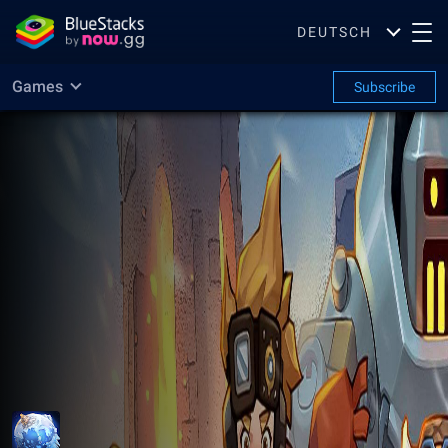
DEUTSCH
Games
Subscribe