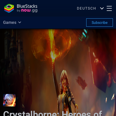
DEUTSCH
Games
Subscribe
Crystalborne: Heroes of