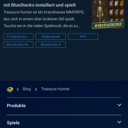
mit BlueStacks installiert und spielt
Treasure Hunter ist ein brandneues MMORPG,
das sich in einem eher lockeren Stil spielt.
Tauche ein in die vielen Spielmodi, die es zu
bieten hat, und in die thematische Handlung, die
PC-Setup-Guide
Rollenspiele
RPG
durch kurze animierte Szenen untermalt wird.
BlueStacks Setup
BlueStacks X
Wenn du ein Fan von Rouge-ähnlichen
Gameplay-Aspekten und strategischen Team-
Formationen bist, dann wirst...
Blog
Treasure Hunter
Produkte
Spiele