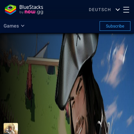
DEUTSCH
Games
Subscribe