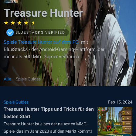
Treasure Hunter
BLUESTACKS VERIFIED
Spiele Treasure Hunter auf dem PC
mit
BlueStacks - der Android-Gaming-Plattform, der
mehr als 500 Mio. Gamer vertrauen
Alle
Spiele Guides
Spiele Guides
Feb 15, 2024
Treasure Hunter Tipps und Tricks für den
besten Start
Treasure Hunter ist eines der neuesten MMO-
Spiele, das im Jahr 2023 auf den Markt kommt!