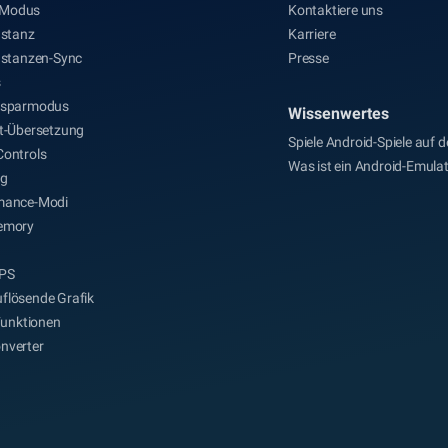
Modus
Kontaktiere uns
nstanz
Karriere
nstanzen-Sync
Presse
s
esparmodus
Wissenwertes
it-Übersetzung
Spiele Android-Spiele auf 
Controls
Was ist ein Android-Emula
ng
mance-Modi
emory
PS
flösende Grafik
-Funktionen
nverter