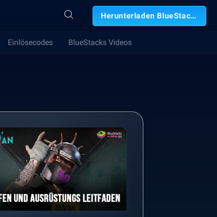
Herunterladen BlueStacks
Einlösecodes
BlueStacks Videos