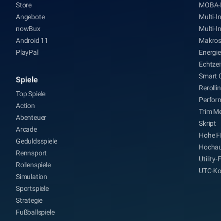
Store
MOBA-
Angebote
Multi-I
nowBux
Multi-I
Android 11
Makro
PlayPal
Energi
Echtze
Smart 
Spiele
Rerolli
Top Spiele
Perfor
Action
Trim M
Abenteuer
Skript
Arcade
Hohe F
Geduldsspiele
Hochau
Rennsport
Utility
Rollenspiele
UTC-Ko
Simulation
Sportspiele
Strategie
Fußballspiele