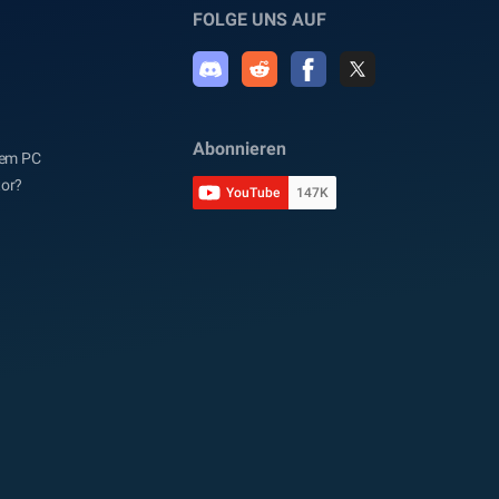
FOLGE UNS AUF
Abonnieren
dem PC
tor?
YouTube
147K