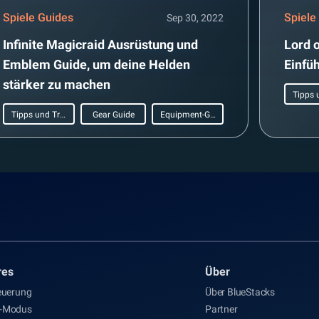
Spiele Guides
Spiele
Sep 30, 2022
Infinite Magicraid Ausrüstung und
Lord 
Emblem Guide, um deine Helden
Einfü
stärker zu machen
Tipps und Tricks
Gear Guide
Equipment-Guide
res
Über
euerung
Über BlueStacks
s-Modus
Partner