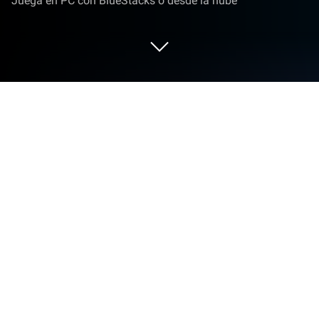
Juega en PC con BlueStacks o desde la nube
Juega a Huntdown en PC o Mac
Huntdown es un juego de acción desarrollado por
Coffee Stain Publishing. El App player BlueStacks es
la mejor plataforma para jugar este juego de
Android en tu PC o Mac y obtener una experiencia
de juego inmersiva.
Descarga Huntdown en PC, elige a uno de los tres
despiadados cazarrecompensas y limpia las calles