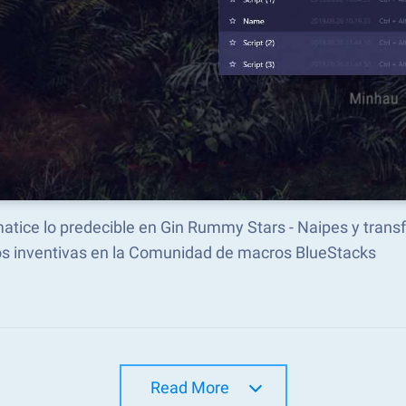
atice lo predecible en Gin Rummy Stars - Naipes y tran
s inventivas en la Comunidad de macros BlueStacks
Read More