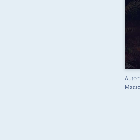
Autom
Macro