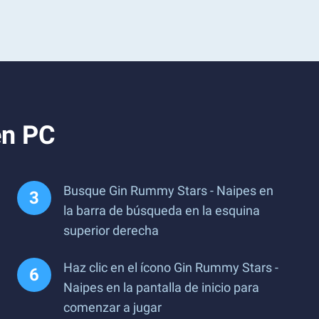
en PC
Busque Gin Rummy Stars - Naipes en
la barra de búsqueda en la esquina
superior derecha
Haz clic en el ícono Gin Rummy Stars -
Naipes en la pantalla de inicio para
comenzar a jugar