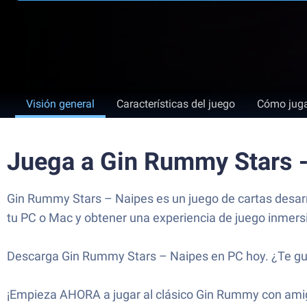
Visión general
Características del juego
Cómo jug
Juega a Gin Rummy Stars 
Gin Rummy Stars – Naipes es un juego de cartas desarr
tu PC o Mac y obtener una experiencia de juego inmers
Descarga Gin Rummy Stars – Naipes en PC hoy. ¿Te gus
¡Empieza AHORA a jugar al clásico Gin Rummy con amigo