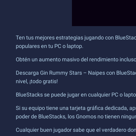
Ten tus mejores estrategias jugando con BlueStack
populares en tu PC o laptop.
Obtén un aumento masivo del rendimiento incluso e
Descarga Gin Rummy Stars – Naipes con BlueStacks 
nivel, ¡todo gratis!
BlueStacks se puede jugar en cualquier PC o lapt
Si su equipo tiene una tarjeta gráfica dedicada, a
poder de BlueStacks, los Gnomos no tienen ningun
Cualquier buen jugador sabe que el verdadero dom