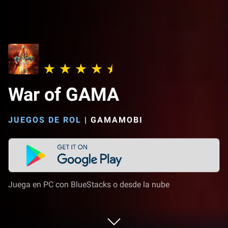
War of GAMA
JUEGOS DE ROL
|
GAMAMOBI
Juega en PC con BlueStacks o desde la nube