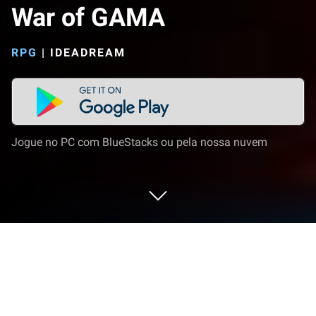
War of GAMA
RPG
|
IDEADREAM
Jogue no PC com BlueStacks ou pela nossa nuvem
Jogue War of GAMA no PC ou Mac
War of GAMA é um jogo de RPG desenvolvido pela