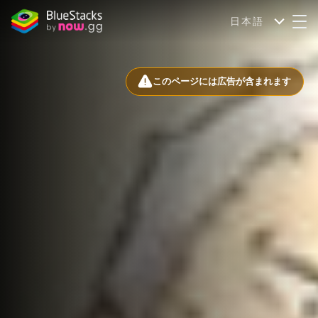
日本語
このページには広告が含まれます