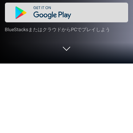
BlueStacksまたはクラウドからPCでプレイしよう
PCまたはMacでWar of GAMAをプレ
イする
War of GAMAはgamamobiによって開発されたロー
ルプレイングゲームです。BlueStacksアプリプレイ