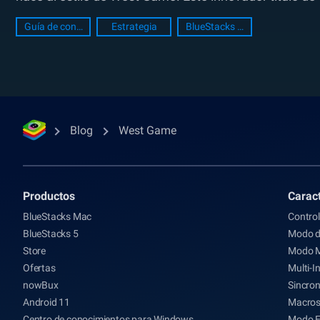
Guía de configuración de PC
Estrategia
BlueStacks Setup
Blog
West Game
Productos
Caract
BlueStacks Mac
Control
BlueStacks 5
Modo d
Store
Modo 
Ofertas
Multi-I
nowBux
Sincron
Android 11
Macro
Centro de conocimientos para Windows
Modo 