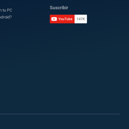
Suscribir
n tu PC
ndroid?
YouTube
147K