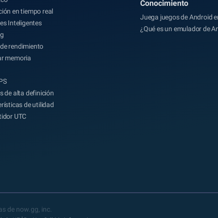
Conocimiento
ión en tiempo real
Juega juegos de Android e
es Inteligentes
¿Qué es un emulador de A
ng
de rendimiento
ar memoria
FPS
s de alta definición
rísticas de utilidad
tidor UTC
s de now.gg, inc.