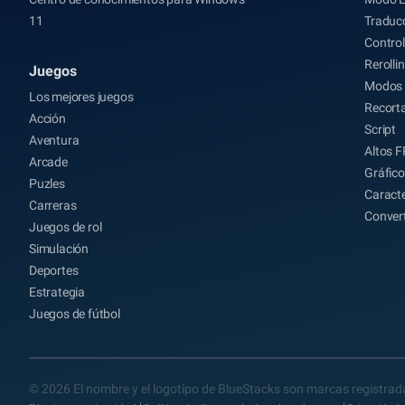
11
Traducc
Control
Rerolli
Juegos
Modos 
Los mejores juegos
Recort
Acción
Script
Aventura
Altos 
Arcade
Gráfico
Puzles
Caracte
Carreras
Conver
Juegos de rol
Simulación
Deportes
Estrategia
Juegos de fútbol
© 2026 El nombre y el logotipo de BlueStacks son marcas registrada