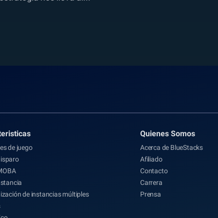
eristicas
Quienes Somos
es de juego
Acerca de BlueStacks
isparo
Afiliado
MOBA
Contacto
nstancia
Carrera
ización de instancias múltiples
Prensa
s
Eco