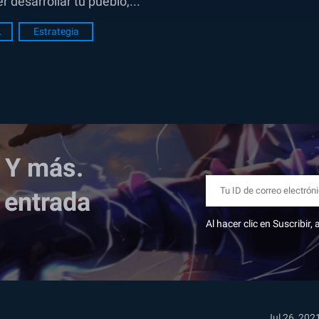
desarrollar tu pueblo,...
antes
Estrategia
 Y más.
 entrada
Al hacer clic en Suscribir
Jul 26, 202