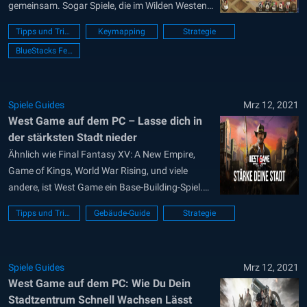
gemeinsam. Sogar Spiele, die im Wilden Westen
spielen, sind denen ähnlich, die im Weltall und
Tipps und Tricks
Keymapping
Strategie
viele Jahre in der Zukunft stattfinden. Genauer
BlueStacks Features
gesagt haben sie alle ähnliche Ziele und einen
ähnlichen Ablauf. In all diesen Spielen musst du
deine Basislager bauen,...
Spiele Guides
Mrz 12, 2021
West Game auf dem PC – Lasse dich in
der stärksten Stadt nieder
Ähnlich wie Final Fantasy XV: A New Empire,
Game of Kings, World War Rising, und viele
andere, ist West Game ein Base-Building-Spiel.
Sein besonderes Merkmal ist die Tatsache, dass
Tipps und Tricks
Gebäude-Guide
Strategie
die Handlung komplett in den westlichen Teil der
USA verschoben wurde, und irgendwann in der
zweiten Hälfte des 19. Jahrhunderts spielt....
Spiele Guides
Mrz 12, 2021
West Game auf dem PC: Wie Du Dein
Stadtzentrum Schnell Wachsen Lässt