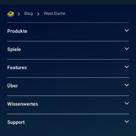
Blog
West Game
Produkte
Spiele
Features
Über
Wissenwertes
Support