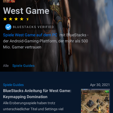
West Game
BLUESTACKS VERIFIED
Spiele West Game auf dem PC
mit BlueStacks -
der Android-Gaming-Plattform, der mehr als 500
Mio. Gamer vertrauen
Alle
Spiele Guides
Spiele Guides
Apr 30, 2021
BlueStacks Anleitung für West Game:
Keymapping Domination
Alle Eroberungsspiele haben trotz
unterschiedlicher Titel und Settings viel