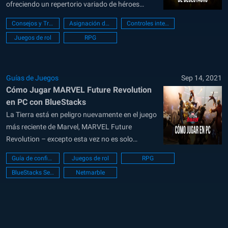
ofreciendo un repertorio variado de héroes
jugables y un vasto mundo abierto con
Consejos y Trucos
Asignación de teclas
Controles inteligentes
numerosas ubicaciones interesantes, misiones
Juegos de rol
RPG
por completar y, sobre todo, muchos traseros
por patear. Y ya que este juego toma lugar en un
mundo abierto...
Guías de Juegos
Sep 14, 2021
Cómo Jugar MARVEL Future Revolution
en PC con BlueStacks
La Tierra está en peligro nuevamente en el juego
más reciente de Marvel, MARVEL Future
Revolution – excepto esta vez no es solo
nuestra tierra la que está en riesgo, sino todas
Guía de configuración de PC
Juegos de rol
RPG
las distintas versiones del planeta en el
BlueStacks Setup
Netmarble
multiverso, lo que efectivamente pone a la
humanidad en riesgo de extinción...