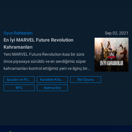
evrenin tüm dünyalarındaki tüm insanların
yaşamları. Tehdit bu kadar büyükken eşit
büyüklükte bir orduya ihtiyacımız...
Oyun Rehberleri
Sep 02, 2021
En İyi MARVEL Future Revolution
Kahramanları
Yeni MARVEL Future Revolution kısa bir süre
önce piyasaya sürüldü ve en sevdiğimiz süper
kahramanları kontrol ettiğimiz yeni ve ilginç bir
dünyada maceraya başlamak için hazırız. Süper
Ipuçları ve Püf noktaları
Karakter Kılavuzu
Rol Oyunu
kahraman türündeki diğer oyunların aksine,
RPG
Netmarble
Future Revolution Dünya’nın en büyük süper
kahramanlarından oluşan bir takıma komuta
ettiğimiz bir açık dünya MMORPG’si: Yani
yalnızca...