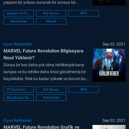
yepyeni bir yolunu sunarak bir sonsuz bir
olasılıklar dünyasının kapılarını açıyor. Bu seriyi
Ipuçları ve Püf noktaları
Rol Oyunu
RPG
dövüş oyunlarıyla zaten tanıyoruz, ancak bu kez
Netmarble
Marvel
oyun açık dünya unsurları içeriyor ve oyunculara
sekiz popüler karakterden oluşan bir takım
kurarak istedikleri kadar keşfetme ve savaşma
özgürlüğü...
Oyun Rehberleri
Sep 02, 2021
MARVEL Future Revolution Bilgisayara
Nasıl Yüklenir?
Dünya bir kez daha yok olma tehlikesiyle karşı
karşıya ve bu tehlike daha önce görülmemiş bir
büyüklükte. Risk bu kadar yüksek ve durum bu
kadar vahimken, evrenin dört bir yanından
PC Kurulum Kılavuzu
Rol Oyunu
RPG
kahramanlar bir araya gelerek kötülüğün zafere
BlueStacks Setup
Netmarble
ulaşmasını engellemek için mücadeleye
başlamalı: En son Marvel mobil oyunu olan
MARVEL Future Revolution‘da...
Oyun Rehberleri
Sep 02, 2021
MARVEL Future Revolution Grafik ve