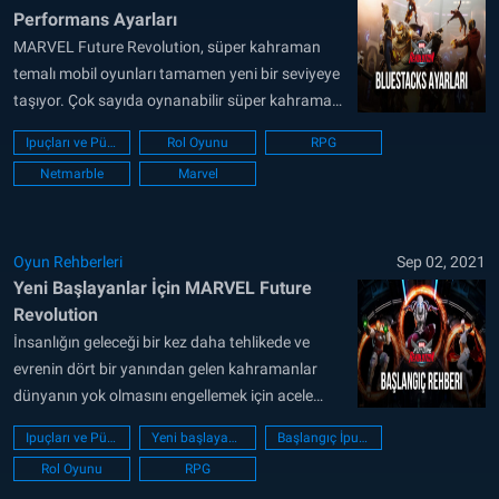
Performans Ayarları
MARVEL Future Revolution, süper kahraman
temalı mobil oyunları tamamen yeni bir seviyeye
taşıyor. Çok sayıda oynanabilir süper kahraman,
sayısız ilgi çekici konum, tamamlanacak onlarca
Ipuçları ve Püf noktaları
Rol Oyunu
RPG
görev ve çizgi roman efektleri ile dövebileceğiniz
Netmarble
Marvel
bir sürü “kötü adam” sunuyor. Oyun aynı
zamanda açık bir dünyada geçtiği ve sıra tabanlı
dövüşler yerine gerçek zamanlı...
Oyun Rehberleri
Sep 02, 2021
Yeni Başlayanlar İçin MARVEL Future
Revolution
İnsanlığın geleceği bir kez daha tehlikede ve
evrenin dört bir yanından gelen kahramanlar
dünyanın yok olmasını engellemek için acele
etmeli. Yeni yayımlanan MARVEL Future
Ipuçları ve Püf noktaları
Yeni başlayanların rehberi
Başlangıç İpuçları
Revolution oyununda tehlikede olan yalnızca
Rol Oyunu
RPG
kendi dünyamız değil, aynı zamanda çoklu