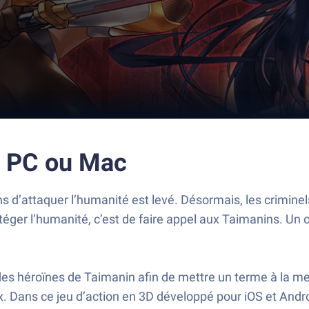
r PC ou Mac
s d’attaquer l’humanité est levé. Désormais, les crimine
otéger l’humanité, c’est de faire appel aux Taimanins. Un
s héroïnes de Taimanin afin de mettre un terme à la me
aux. Dans ce jeu d’action en 3D développé pour iOS et An