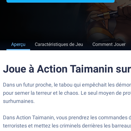
Aperçu
Caractéristiques de Jeu
Comment Jouer
Joue à Action Taimanin su
Dans un futur proche, le tabou qui empêchait les démon
pour semer la terreur et le chaos. Le seul moyen de pr
surhumaines.
Dans Action Taimanin, vous prendrez les commandes de
terroristes et mettez les criminels derrières les barre