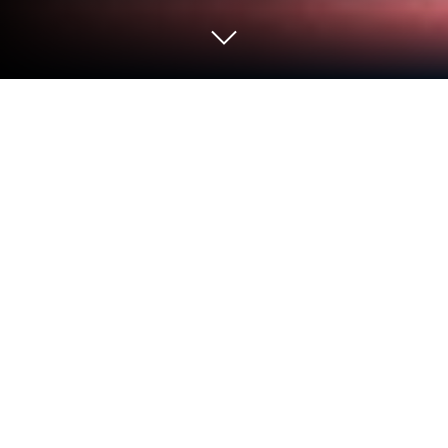
Joue à Azur Lane sur PC ou Mac
Azur Lane est un RPG d’action et de rôle développé
par Yostar Limited. BlueStacks app player est la
meilleure plateforme pour jouer à ce jeu Android sur
votre PC ou Mac et profiter d’une expérience de jeu
immersive avec des performances optimisées et
des commandes précises.
Plongez dans un univers où des navires de guerre
historiques prennent vie sous forme de
personnages uniques appelés Shipgirls. Dans Azur