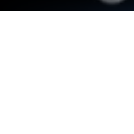
Lance Fake GPS Location Spoofer sur
PC ou Mac
Améliore ton expérience. Essaye Fake GPS Location
Spoofer, la fantastique app de Divertissement
développé par JIB Software UG
(haftungsbeschränkt), depuis le confort de ton
ordinateur portable, PC ou Mac, seulement avec
BlueStacks.
À propos de l’application
Fake GPS Location Spoofer, développée par JIB
Software UG (haftungsbeschränkt), vous plonge