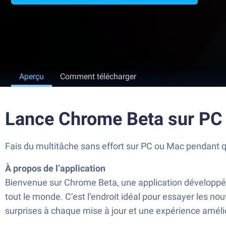
Aperçu
Comment télécharger
Lance Chrome Beta sur PC
Fais du multitâche sans effort sur PC ou Mac pendant 
À propos de l’application
Bienvenue sur Chrome Beta, une application développée
tout le monde. C’est l’endroit idéal pour essayer les 
surprises à chaque mise à jour et une expérience améli