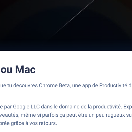
 ou Mac
que tu découvres Chrome Beta, une app de Productivité 
 par Google LLC dans le domaine de la productivité. Exp
nouveautés, même si parfois ça peut être un peu rugueux s
orée grâce à vos retours.