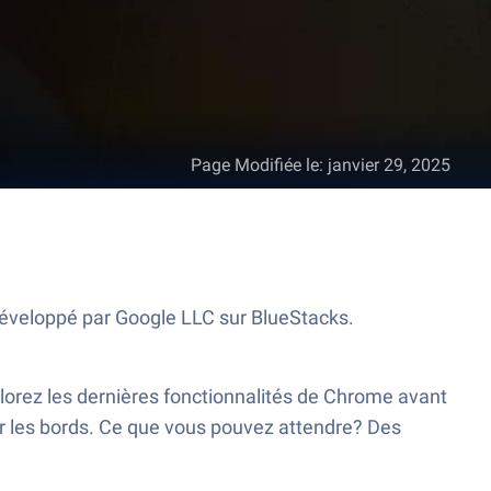
Page Modifiée le
:
janvier 29, 2025
développé par Google LLC sur BlueStacks.
lorez les dernières fonctionnalités de Chrome avant
ur les bords. Ce que vous pouvez attendre? Des