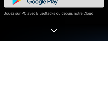
Jouez sur PC avec BlueStacks ou depuis notre Cloud
Joue à Kitten Match sur PC ou Mac
Kitten Match est un jeu de réflexion développé par
Special Gamez. Pour y jouer sur ordinateur, le
lanceur d’application BlueStacks est la plateforme la
plus performante permettant d’exécuter toutes vos
applications et jeux Android sur PC ou MAC.