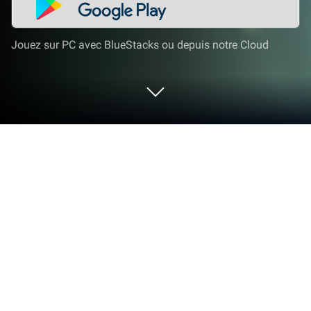
Jouez sur PC avec BlueStacks ou depuis notre Cloud
Joue à イルーナ戦記オンライン
MMORPG sur PC ou Mac
Rejoins des millions pour découvrir イルーナ戦記オ
ンライン MMORPG, un jeu de Jeux de rôles
stimulant développé par Asobimo, Inc.. Avec l’App
Player BlueStacks, tu as toujours une longueur
d’avance sur tes adversaires, prêt à les surpasser