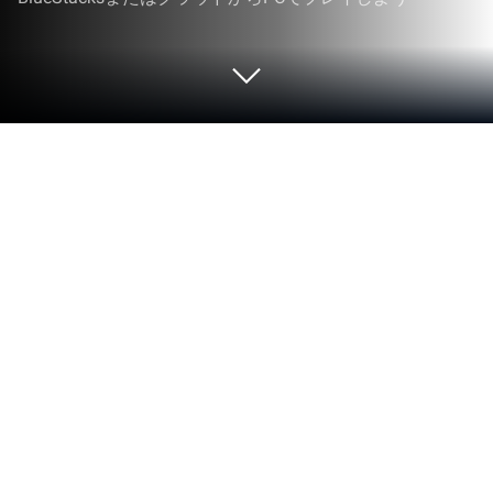
PCまたはMacでイルーナ戦記オンラ
イン MMORPGをプレイする
Asobimo, Inc.のイノベーターとクリエイターが贈る
イルーナ戦記オンライン MMORPGは、ロールプレ
イングゲームの世界にまた新たな楽しみを加えま
す。モバイルのスクリーンを超えて、PCやMacで
より大きく、より良くプレイしてください。没入感
のある体験があなたを待っています。
ゲームについて