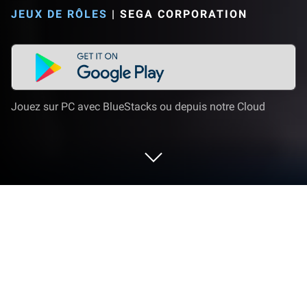
JEUX DE RÔLES
|
SEGA CORPORATION
Jouez sur PC avec BlueStacks ou depuis notre Cloud
Joue à Persona5: The Phantom X sur
PC ou Mac
Entre dans le Monde de Persona5: The Phantom X,