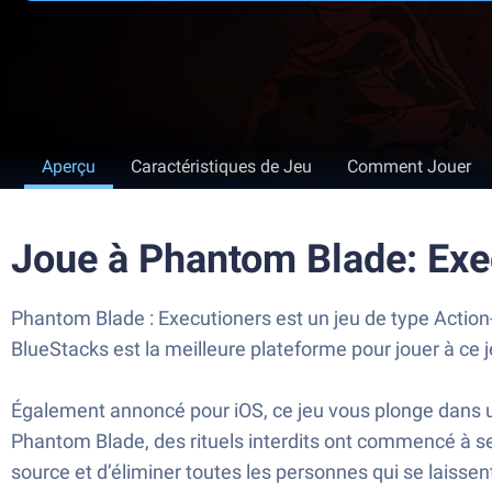
Aperçu
Caractéristiques de Jeu
Comment Jouer
Joue à Phantom Blade: Exe
Phantom Blade : Executioners est un jeu de type Acti
BlueStacks est la meilleure plateforme pour jouer à ce 
Également annoncé pour iOS, ce jeu vous plonge dans u
Phantom Blade, des rituels interdits ont commencé à se
source et d’éliminer toutes les personnes qui se laissent