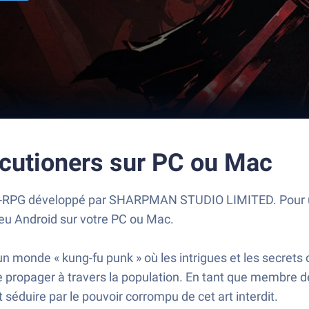
cutioners sur PC ou Mac
on-RPG développé par SHARPMAN STUDIO LIMITED. Pour un
jeu Android sur votre PC ou Mac.
n monde « kung-fu punk » où les intrigues et les secrets
 propager à travers la population. En tant que membre de
 séduire par le pouvoir corrompu de cet art interdit.