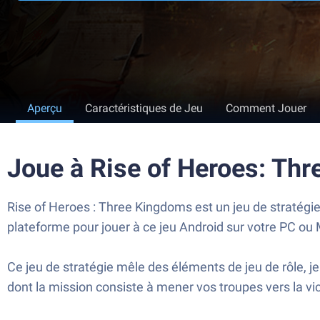
Aperçu
Caractéristiques de Jeu
Comment Jouer
Joue à Rise of Heroes: Th
Rise of Heroes : Three Kingdoms est un jeu de stratégi
plateforme pour jouer à ce jeu Android sur votre PC ou
Ce jeu de stratégie mêle des éléments de jeu de rôle, j
dont la mission consiste à mener vos troupes vers la vi