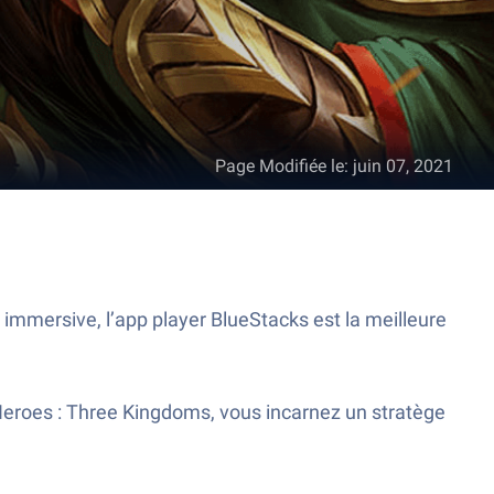
Page Modifiée le
:
juin 07, 2021
immersive, l’app player BlueStacks est la meilleure
f Heroes : Three Kingdoms, vous incarnez un stratège