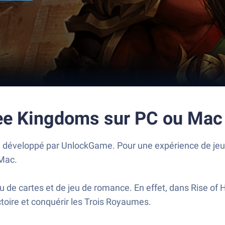
ree Kingdoms sur PC ou Mac
e développé par UnlockGame. Pour une expérience de jeu 
 Mac.
eu de cartes et de jeu de romance. En effet, dans Rise o
ctoire et conquérir les Trois Royaumes.