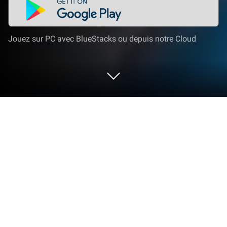
Jouez sur PC avec BlueStacks ou depuis notre Cloud
Joue à Idle Sports City Tycoon Game
sur PC ou Mac
Idle Sports City Tycoon Game est un jeu de
simulation développé par Pixodust Games. Pour une
expérience de jeu immersive, l’app player
BlueStacks est la meilleure plateforme pour jouer à