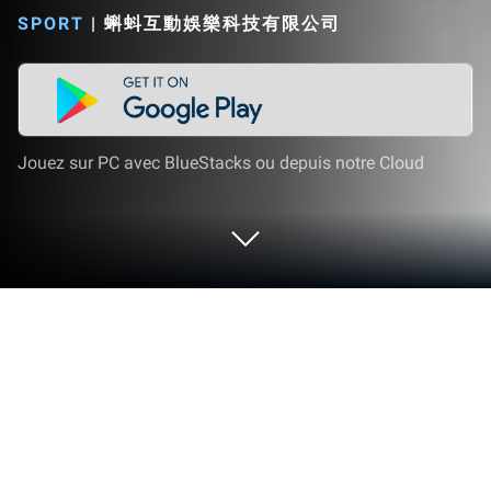
SPORT
|
蝌蚪互動娛樂科技有限公司
Jouez sur PC avec BlueStacks ou depuis notre Cloud
Joue à CAPTAIN TSUBASA: ACE sur
PC ou Mac
CAPTAIN TSUBASA: ACE est un jeu de sport
développé par Program Twenty Three. Pour