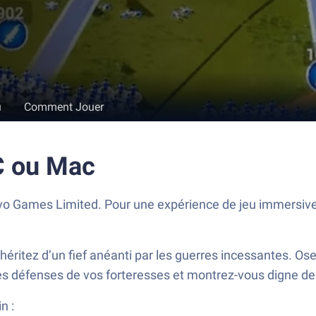
u
Comment Jouer
C ou Mac
vo Games Limited. Pour une expérience de jeu immersive,
éritez d’un fief anéanti par les guerres incessantes. Os
les défenses de vos forteresses et montrez-vous digne de
n :