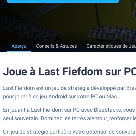
Aperçu
Conseils & Astuces
Caractéristiques de Je
Joue à Last Fiefdom sur P
Last Fiefdom est un jeu de stratégie développé par Bra
pour jouer à ce jeu Android sur votre PC ou Mac.
En jouant à Last Fiefdom sur PC avec BlueStacks, vous h
seul souverain. Dominez les terres alentour, renforcer 
Un jeu de stratégie qui libère votre potentiel de souverai