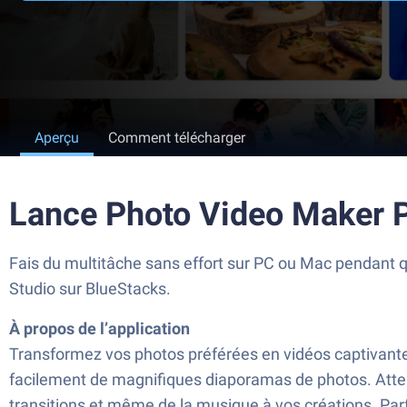
Aperçu
Comment télécharger
Lance Photo Video Maker P
Fais du multitâche sans effort sur PC ou Mac pendant 
Studio sur BlueStacks.
À propos de l’application
Transformez vos photos préférées en vidéos captivante
facilement de magnifiques diaporamas de photos. Attend
transitions et même de la musique à vos créations. Par