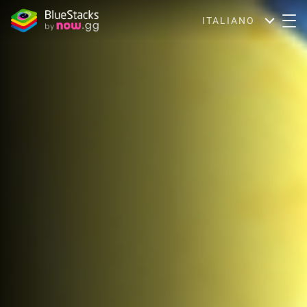
ITALIANO