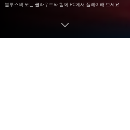
블루스택 또는 클라우드와 함께 PC에서 플레이해 보세요
PC 또는 Mac으로 Devolver Tumble
Time을 플레이해 보세요
Devolver Tumble Time 게임은 DevolverDigital의 캐
주얼 게임입니다. 블루스택(BlueStacks) 앱플레이어
는 안드로이드 게임을 PC(컴퓨터) 또는 MAC(맥)에서
즐길 수 있는 최고의 플랫폼입니다.
Devolver Digital에서 좋아하는 캐릭터를 선택하여 플