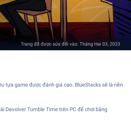
Trang đã được sửa đổi vào
:
Tháng Hai 03, 2023
hiều tựa game được đánh giá cao. BlueStacks sẽ là nền
Tải Devolver Tumble Time trên PC để chơi bằng