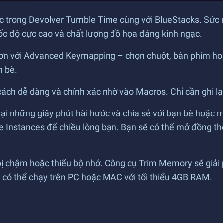
cục trong Devolver Tumble Time cùng với BlueStacks. Sức
ốc độ cực cao và chất lượng đồ họa đáng kinh ngạc.
 hơn với Advanced Keymapping – chọn chuột, bàn phím hoặ
n bè.
ch dễ dàng và chính xác nhờ vào Macros. Chỉ cần ghi lại t
 lại những giây phút hài hước và chia sẻ với bạn bè hoặc
ple Instances để chiều lòng bạn. Bạn sẽ có thể mở đồng 
bị chậm hoặc thiếu bộ nhớ. Công cụ Trim Memory sẽ giả
, có thể chạy trên PC hoặc MAC với tối thiểu 4GB RAM.