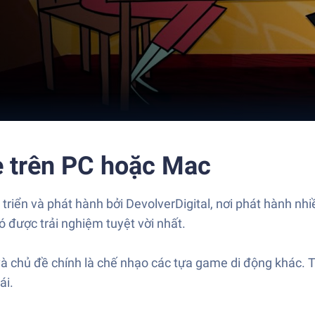
e trên PC hoặc Mac
 triển và phát hành bởi DevolverDigital, nơi phát hành n
 được trải nghiệm tuyệt vời nhất.
à chủ đề chính là chế nhạo các tựa game di động khác. 
ái.