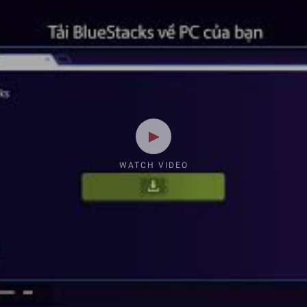
WATCH VIDEO