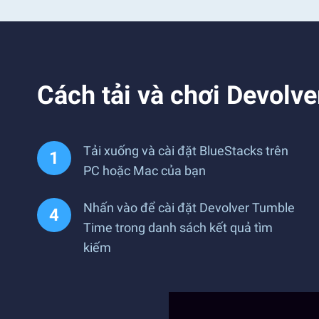
Cách tải và chơi Devolv
Tải xuống và cài đặt BlueStacks trên
PC hoặc Mac của bạn
Nhấn vào để cài đặt Devolver Tumble
Time trong danh sách kết quả tìm
kiếm