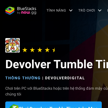
TÍNH NĂNG
TRÒ CHƠI
Devolver Tumble T
THÔNG THƯỜNG
|
DEVOLVERDIGITAL
Chơi trên PC với BlueStacks hoặc trên hệ thống đám mây củ
chúng tôi