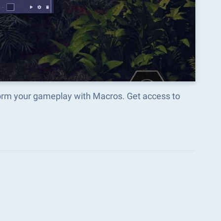
orm your gameplay with Macros. Get access to