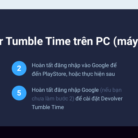
er Tumble Time trên PC (máy
Hoàn tất đăng nhập vào Google để
đến PlayStore, hoặc thực hiện sau
Hoàn tất đăng nhập Google
(nếu bạn
chưa làm bước 2)
để cài đặt Devolver
Tumble Time