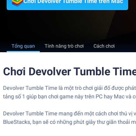
Chơi Devolver Tumble Time trên Mac
Tổng quan
Tính năng trò chơi
Cách chơi
Chơi Devolver Tumble Tim
Devolver Tumble Time là một trò chơi giải đố được phát
tảng số 1 giúp bạn chơi game này trên PC hay Mac và có
Devolver Tumble Time mang đến một cách chơi thú vị v
BlueStacks, bạn sẽ có những phút giây thư giãn thoải m