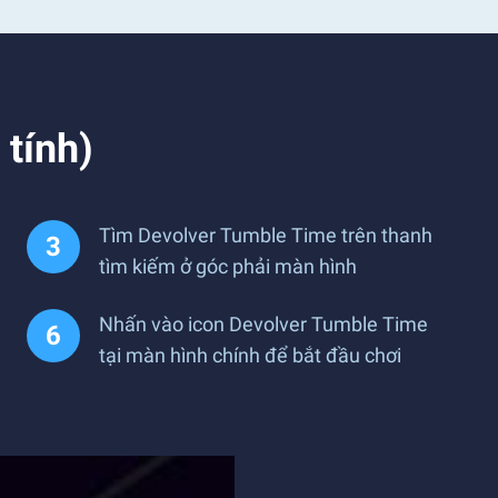
 tính)
Tìm Devolver Tumble Time trên thanh
tìm kiếm ở góc phải màn hình
Nhấn vào icon Devolver Tumble Time
tại màn hình chính để bắt đầu chơi