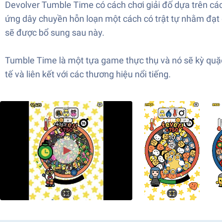
Devolver Tumble Time có cách chơi giải đố dựa trên các
ứng dây chuyền hỗn loạn một cách có trật tự nhằm đạt 
sẽ được bổ sung sau này.
Tumble Time là một tựa game thực thụ và nó sẽ kỳ quặ
tế và liên kết với các thương hiệu nổi tiếng.