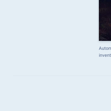
Autom
inven