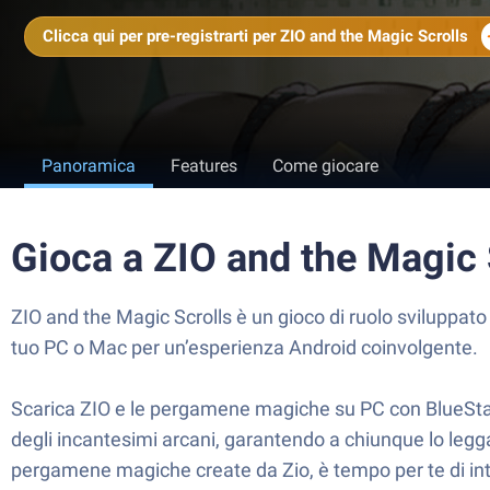
Clicca qui per pre-registrarti per ZIO and the Magic Scrolls
Panoramica
Features
Come giocare
Gioca a ZIO and the Magic
ZIO and the Magic Scrolls è un gioco di ruolo sviluppat
tuo PC o Mac per un’esperienza Android coinvolgente.
Scarica ZIO e le pergamene magiche su PC con BlueStack
degli incantesimi arcani, garantendo a chiunque lo legg
pergamene magiche create da Zio, è tempo per te di in