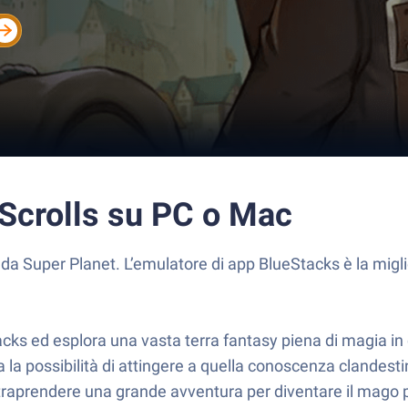
 Scrolls su PC o Mac
o da Super Planet. L’emulatore di app BlueStacks è la migl
s ed esplora una vasta terra fantasy piena di magia in c
a la possibilità di attingere a quella conoscenza clandest
traprendere una grande avventura per diventare il mago 