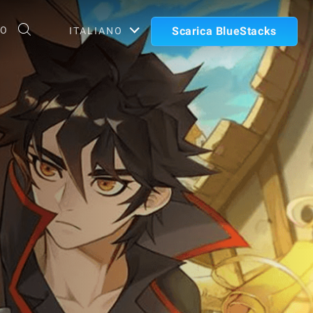
TO
Scarica BlueStacks
ITALIANO