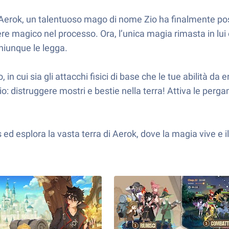
i Aerok, un talentuoso mago di nome Zio ha finalmente post
 potere magico nel processo. Ora, l’unica magia rimasta in 
hiunque le legga.
o, in cui sia gli attacchi fisici di base che le tue abilità 
o: distruggere mostri e bestie nella terra! Attiva le perg
d esplora la vasta terra di Aerok, dove la magia vive e i