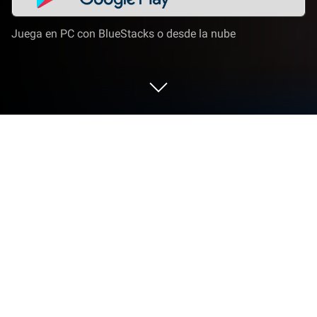
Juega en PC con BlueStacks o desde la nube
Juega a ZIO and the Magic Scrolls en
PC o Mac
ZIO and the Magic Scrolls es un juego de rol
desarrollado por Super Planet. El App player
BlueStacks es la mejor plataforma para jugar este
juego de Android en tu PC o Mac y obtener una
experiencia de juego inmersiva.