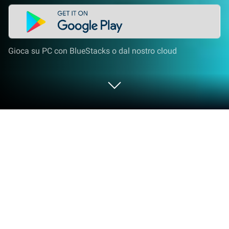
Gioca su PC con BlueStacks o dal nostro cloud
Gioca a Shipping Manager - 2023 su
PC o Mac
Shipping Manager – 2023 è un gioco di simulazione
sviluppato da Xombat Development – Airline
manager games. L’emulatore di app BlueStacks è la